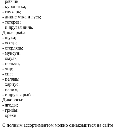
- рябчик;
- куропатка;
- глухарь;
- дикие утка и гусь;
- тетерев;
- и другая дичь.
Дикая рыба:
- щука;
- осетр;
- стерлядь;
- муксун;
- омуль;
- нельма;
- чир;
- сиг;
- пелядь;
- хариус;
- налим;
- и другая рыба.
Дикоросы:
- ягоды;
- грибы;
- орехи.
С полным ассортиментом можно ознакомиться на сайте